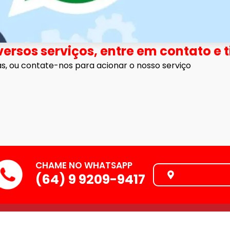
versos serviços, entre em contato e t
as, ou contate-nos para acionar o nosso serviço
CHAME NO WHATSAPP
ONDE ESTA
(64) 9 9209-9417