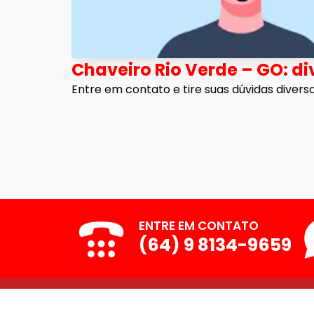
Chaveiro Rio Verde – GO: di
Entre em contato e tire suas dúvidas divers
ENTRE EM CONTATO
(64) 9 8134-9659