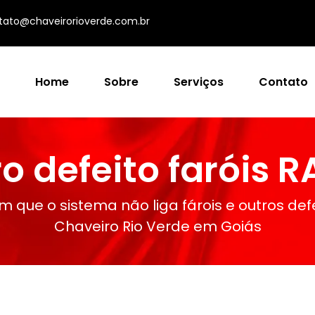
tato@chaveirorioverde.com.br
Home
Sobre
Serviços
Contato
o defeito faróis 
m que o sistema não liga fárois e outros def
Chaveiro Rio Verde em Goiás