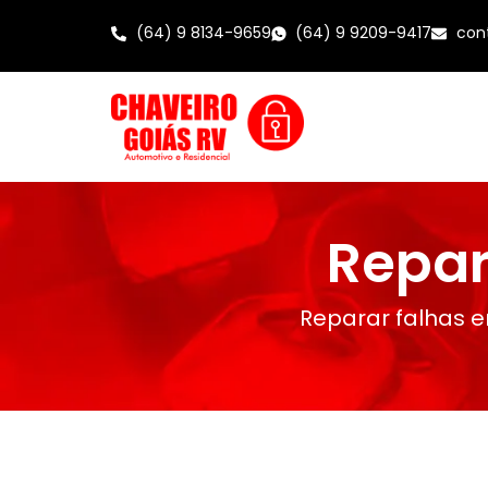
(64) 9 8134-9659
(64) 9 9209-9417
con
Repar
Reparar falhas e